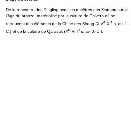
De la rencontre des Dingling avec les ancêtres des Xiongnu surgit
l’âge du bronze, matérialisé par la culture de Chivera où se
e
e
retrouvent des éléments de la Chine des Shang (XIV
-XI
s. av. J.-
e
e
C.) et de la culture de Qarasuk (
X
-VIII
s. av. J.-C.).