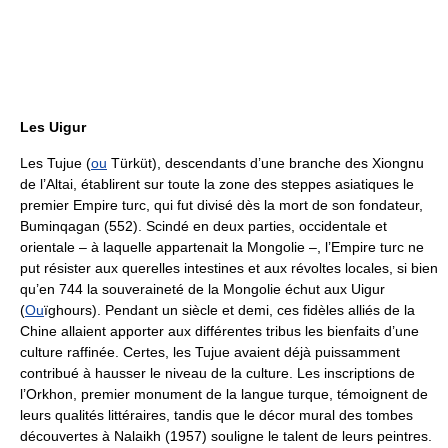
Les Uigur
Les Tujue (
ou
Türküt), descendants d’une branche des Xiongnu
de l’Altai, établirent sur toute la zone des steppes asiatiques le
premier Empire turc, qui fut divisé dès la mort de son fondateur,
Buminqagan (552). Scindé en deux parties, occidentale et
orientale – à laquelle appartenait la Mongolie –, l’Empire turc ne
put résister aux querelles intestines et aux révoltes locales, si bien
qu’en 744 la souveraineté de la Mongolie échut aux Uigur
(
Ou
ïghours). Pendant un siècle et demi, ces fidèles alliés de la
Chine allaient apporter aux différentes tribus les bienfaits d’une
culture raffinée. Certes, les Tujue avaient déjà puissamment
contribué à hausser le niveau de la culture. Les inscriptions de
l’Orkhon, premier monument de la langue turque, témoignent de
leurs qualités littéraires, tandis que le décor mural des tombes
découvertes à Nalaikh (1957) souligne le talent de leurs peintres.