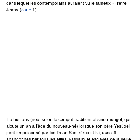
dans lequel les contemporains auraient vu le fameux «Prêtre
Jean» (
carte
1).
Il a huit ans (neuf selon le comput traditionnel sino-mongol, qui
ajoute un an à l’âge du nouveau-né) lorsque son père Yesügei
périt empoisonné par les Tatar. Ses frères et lui, aussitôt
abandonnés par tous les alliés, vassaux et esclaves de la veille,