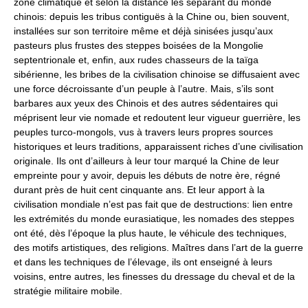
zone climatique et selon la distance les séparant du monde
chinois: depuis les tribus contiguës à la Chine ou, bien souvent,
installées sur son territoire même et déjà sinisées jusqu’aux
pasteurs plus frustes des steppes boisées de la Mongolie
septentrionale et, enfin, aux rudes chasseurs de la taïga
sibérienne, les bribes de la civilisation chinoise se diffusaient avec
une force décroissante d’un peuple à l’autre. Mais, s’ils sont
barbares aux yeux des Chinois et des autres sédentaires qui
méprisent leur vie nomade et redoutent leur vigueur guerrière, les
peuples turco-mongols, vus à travers leurs propres sources
historiques et leurs traditions, apparaissent riches d’une civilisation
originale. Ils ont d’ailleurs à leur tour marqué la Chine de leur
empreinte pour y avoir, depuis les débuts de notre ère, régné
durant près de huit cent cinquante ans. Et leur apport à la
civilisation mondiale n’est pas fait que de destructions: lien entre
les extrémités du monde eurasiatique, les nomades des steppes
ont été, dès l’époque la plus haute, le véhicule des techniques,
des motifs artistiques, des religions. Maîtres dans l’art de la guerre
et dans les techniques de l’élevage, ils ont enseigné à leurs
voisins, entre autres, les finesses du dressage du cheval et de la
stratégie militaire mobile.