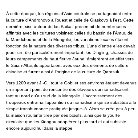
À cette époque, les régions d’Asie centrale se partageaient entre
la culture d’Andronovo à l’ouest et celle de Glaskovo à l’est. Cette
dernière, sise autour du lac Baikal, présentait de nombreuses
affinités avec les cultures voisines: celles du bassin de l’Amur, de
la Mandchourie et de la Mongolie; les variations locales étaient
fonction de la nature des diverses tribus. L’une d’entre elles devait
jouer un rôle particulièrement important: les Dingling, chassés de
leurs campements du haut fleuve Jaune, émigrèrent en effet vers
le Saian-Altai; ils apportaient avec eux des éléments de culture
chinoise et furent ainsi à l’origine de la culture de Qarasuk.
Vers 1200 avant J.-C., tout le Gobi et ses environs étaient devenus
un important point de rencontre des éleveurs qui nomadisaient
tant au nord qu’au sud de la Mongolie. L’accroissement des
troupeaux entraîna l’apparition du nomadisme qui se substitua à la
simple transhumance pratiquée jusque-là. Alors se créa peu à peu
la maison roulante tirée par des bœufs, ainsi que la yourte
circulaire que les Xiongnu adoptèrent plus tard et qui subsiste
encore aujourd’hui dans la steppe.