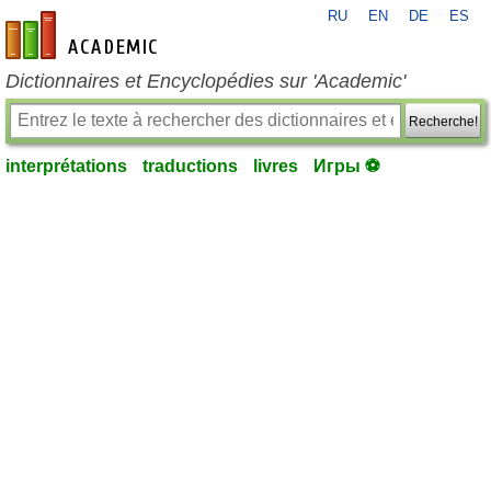
RU
EN
DE
ES
fr-academic.com
Dictionnaires et Encyclopédies sur 'Academic'
Recherche!
interprétations
traductions
livres
Игры ⚽