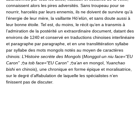
connaissent alors les pires adversités. Sans troupeau pour se
nourrir, harcelés par leurs ennemis, ils ne doivent de survivre qu’à
l’énergie de leur mère, la vaillante Hö’elün, et sans doute aussi à
leur bonne étoile. Tel est, du moins, le récit qu’en a transmis à
l’admiration de la postérité un extraordinaire document, datant des
environs de 1240 et conservé en traductions chinoises interlinéaire
et paragraphe par paragraphe, et en une translittération syllabe
par syllabe des mots mongols notés au moyen de caractères
chinois:
L’Histoire secrète des Mongols
(
Monggol-un niu face="EU
Caron" カa tob face="EU Caron" カa’an
en mongol,
Yuanchao
bishi
en chinois), une chronique en forme épique et moralisatrice,
sur le degré d’affabulation de laquelle les spécialistes n’en
finissent pas de discuter.