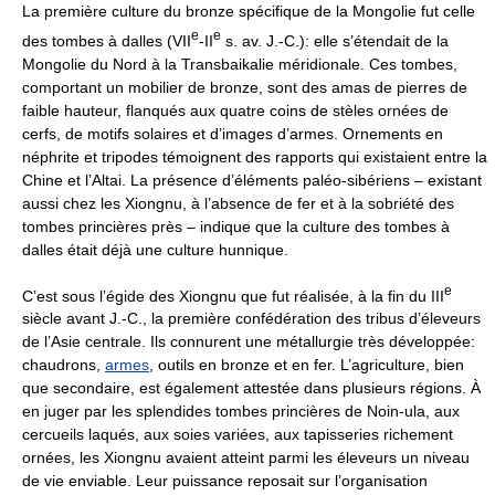
La première culture du bronze spécifique de la Mongolie fut celle
e
e
des tombes à dalles (VII
-II
s. av. J.-C.): elle s’étendait de la
Mongolie du Nord à la Transbaikalie méridionale. Ces tombes,
comportant un mobilier de bronze, sont des amas de pierres de
faible hauteur, flanqués aux quatre coins de stèles ornées de
cerfs, de motifs solaires et d’images d’armes. Ornements en
néphrite et tripodes témoignent des rapports qui existaient entre la
Chine et l’Altai. La présence d’éléments paléo-sibériens – existant
aussi chez les Xiongnu, à l’absence de fer et à la sobriété des
tombes princières près – indique que la culture des tombes à
dalles était déjà une culture hunnique.
e
C’est sous l’égide des Xiongnu que fut réalisée, à la fin du III
siècle avant J.-C., la première confédération des tribus d’éleveurs
de l’Asie centrale. Ils connurent une métallurgie très développée:
chaudrons,
armes
, outils en bronze et en fer. L’agriculture, bien
que secondaire, est également attestée dans plusieurs régions. À
en juger par les splendides tombes princières de Noin-ula, aux
cercueils laqués, aux soies variées, aux tapisseries richement
ornées, les Xiongnu avaient atteint parmi les éleveurs un niveau
de vie enviable. Leur puissance reposait sur l’organisation