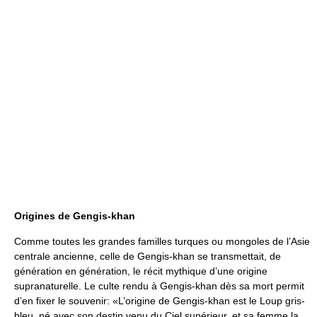
Origines de Gengis-khan
Comme toutes les grandes familles turques ou mongoles de l’Asie
centrale ancienne, celle de Gengis-khan se transmettait, de
génération en génération, le récit mythique d’une origine
supranaturelle. Le culte rendu à Gengis-khan dès sa mort permit
d’en fixer le souvenir: «L’origine de Gengis-khan est le Loup gris-
bleu, né avec son destin venu du Ciel supérieur, et sa femme la