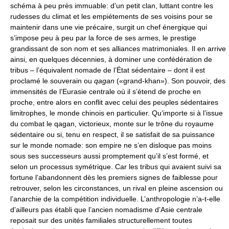
schéma à peu près immuable: d’un petit clan, luttant contre les
rudesses du climat et les empiétements de ses voisins pour se
maintenir dans une vie précaire, surgit un chef énergique qui
s’impose peu à peu par la force de ses armes, le prestige
grandissant de son nom et ses alliances matrimoniales. Il en arrive
ainsi, en quelques décennies, à dominer une confédération de
tribus – l’équivalent nomade de l’État sédentaire – dont il est
proclamé le souverain ou
qagan
(«grand-khan»). Son pouvoir, des
immensités de l’Eurasie centrale où il s’étend de proche en
proche, entre alors en conflit avec celui des peuples sédentaires
limitrophes, le monde chinois en particulier. Qu’importe si à l’issue
du combat le qagan, victorieux, monte sur le trône du royaume
sédentaire ou si, tenu en respect, il se satisfait de sa puissance
sur le monde nomade: son empire ne s’en disloque pas moins
sous ses successeurs aussi promptement qu’il s’est formé, et
selon un processus symétrique. Car les tribus qui avaient suivi sa
fortune l’abandonnent dès les premiers signes de faiblesse pour
retrouver, selon les circonstances, un rival en pleine ascension ou
l’anarchie de la compétition individuelle. L’anthropologie n’a-t-elle
d’ailleurs pas établi que l’ancien nomadisme d’Asie centrale
reposait sur des unités familiales structurellement toutes