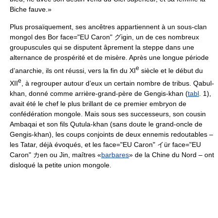
Biche fauve.»
Plus prosaïquement, ses ancêtres appartiennent à un sous-clan
mongol des Bor face="EU Caron" グigin, un de ces nombreux
groupuscules qui se disputent âprement la steppe dans une
alternance de prospérité et de misère. Après une longue période
e
d’anarchie, ils ont réussi, vers la fin du XI
siècle et le début du
e
XII
, à regrouper autour d’eux un certain nombre de tribus. Qabul-
khan, donné comme arrière-grand-père de Gengis-khan (
tabl
. 1),
avait été le chef le plus brillant de ce premier embryon de
confédération mongole. Mais sous ses successeurs, son cousin
Ambaqai et son fils Qutula-khan (sans doute le grand-oncle de
Gengis-khan), les coups conjoints de deux ennemis redoutables –
les Tatar, déjà évoqués, et les face="EU Caron" イür face="EU
Caron" カen ou Jin, maîtres «
barbares
» de la Chine du Nord – ont
disloqué la petite union mongole.