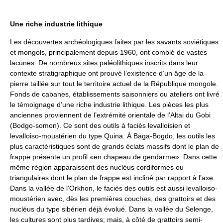
Une riche industrie lithique
Les découvertes archéologiques faites par les savants soviétiques
et mongols, principalement depuis 1960, ont comblé de vastes
lacunes. De nombreux sites paléolithiques inscrits dans leur
contexte stratigraphique ont prouvé l’existence d’un âge de la
pierre taillée sur tout le territoire actuel de la République mongole.
Fonds de cabanes, établissements saisonniers ou ateliers ont livré
le témoignage d’une riche industrie lithique. Les pièces les plus
anciennes proviennent de l’extrémité orientale de l’Altai du Gobi
(Bodgo-somon). Ce sont des outils à faciès levalloisien et
levalloiso-moustérien du type Quina. À Baga-Bogdo, les outils les
plus caractéristiques sont de grands éclats massifs dont le plan de
frappe présente un profil «en chapeau de gendarme». Dans cette
même région apparaissent des nucléus cordiformes ou
triangulaires dont le plan de frappe est incliné par rapport à l’axe.
Dans la vallée de l’Orkhon, le faciès des outils est aussi levalloiso-
moustérien avec, dès les premières couches, des grattoirs et des
nucléus du type sibérien déjà évolué. Dans la vallée du Selenge,
les cultures sont plus tardives; mais, à côté de grattoirs semi-