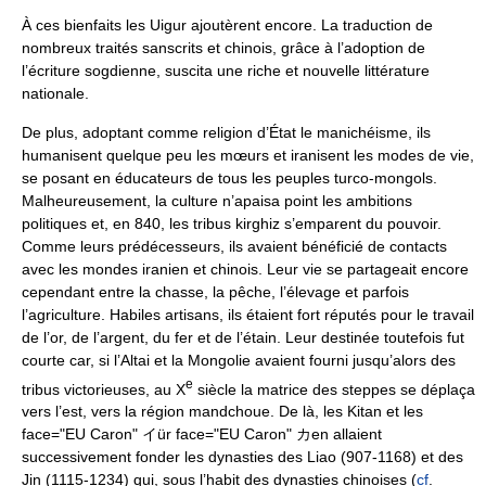
À ces bienfaits les Uigur ajoutèrent encore. La traduction de
nombreux traités sanscrits et chinois, grâce à l’adoption de
l’écriture sogdienne, suscita une riche et nouvelle littérature
nationale.
De plus, adoptant comme religion d’État le manichéisme, ils
humanisent quelque peu les mœurs et iranisent les modes de vie,
se posant en éducateurs de tous les peuples turco-mongols.
Malheureusement, la culture n’apaisa point les ambitions
politiques et, en 840, les tribus kirghiz s’emparent du pouvoir.
Comme leurs prédécesseurs, ils avaient bénéficié de contacts
avec les mondes iranien et chinois. Leur vie se partageait encore
cependant entre la chasse, la pêche, l’élevage et parfois
l’agriculture. Habiles artisans, ils étaient fort réputés pour le travail
de l’or, de l’argent, du fer et de l’étain. Leur destinée toutefois fut
courte car, si l’Altai et la Mongolie avaient fourni jusqu’alors des
e
tribus victorieuses, au X
siècle la matrice des steppes se déplaça
vers l’est, vers la région mandchoue. De là, les Kitan et les
face="EU Caron" イür face="EU Caron" カen allaient
successivement fonder les dynasties des Liao (907-1168) et des
Jin (1115-1234) qui, sous l’habit des dynasties chinoises (
cf
.