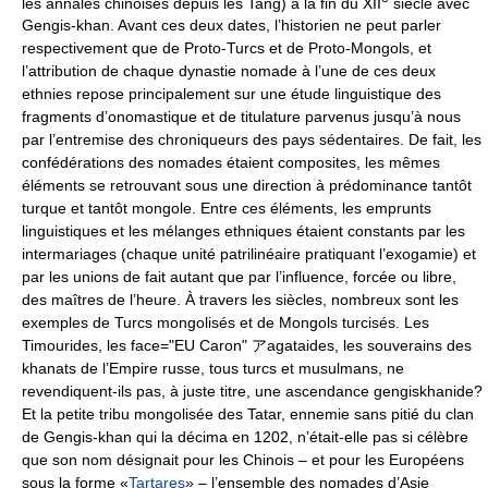
les annales chinoises depuis les Tang) à la fin du XII
siècle avec
Gengis-khan. Avant ces deux dates, l’historien ne peut parler
respectivement que de Proto-Turcs et de Proto-Mongols, et
l’attribution de chaque dynastie nomade à l’une de ces deux
ethnies repose principalement sur une étude linguistique des
fragments d’onomastique et de titulature parvenus jusqu’à nous
par l’entremise des chroniqueurs des pays sédentaires. De fait, les
confédérations des nomades étaient composites, les mêmes
éléments se retrouvant sous une direction à prédominance tantôt
turque et tantôt mongole. Entre ces éléments, les emprunts
linguistiques et les mélanges ethniques étaient constants par les
intermariages (chaque unité patrilinéaire pratiquant l’exogamie) et
par les unions de fait autant que par l’influence, forcée ou libre,
des maîtres de l’heure. À travers les siècles, nombreux sont les
exemples de Turcs mongolisés et de Mongols turcisés. Les
Timourides, les face="EU Caron" アagataides, les souverains des
khanats de l’Empire russe, tous turcs et musulmans, ne
revendiquent-ils pas, à juste titre, une ascendance gengiskhanide?
Et la petite tribu mongolisée des Tatar, ennemie sans pitié du clan
de Gengis-khan qui la décima en 1202, n’était-elle pas si célèbre
que son nom désignait pour les Chinois – et pour les Européens
sous la forme «
Tartares
» – l’ensemble des nomades d’Asie