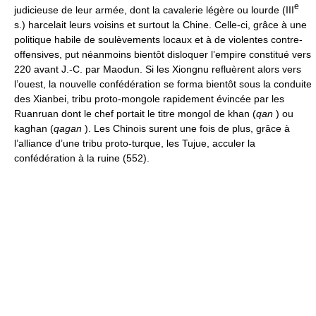
e
judicieuse de leur armée, dont la cavalerie légère ou lourde (III
s.) harcelait leurs voisins et surtout la Chine. Celle-ci, grâce à une
politique habile de soulèvements locaux et à de violentes contre-
offensives, put néanmoins bientôt disloquer l’empire constitué vers
220 avant J.-C. par Maodun. Si les Xiongnu refluèrent alors vers
l’ouest, la nouvelle confédération se forma bientôt sous la conduite
des Xianbei, tribu proto-mongole rapidement évincée par les
Ruanruan dont le chef portait le titre mongol de khan (
qan
) ou
kaghan (
qagan
). Les Chinois surent une fois de plus, grâce à
l’alliance d’une tribu proto-turque, les Tujue, acculer la
confédération à la ruine (552).