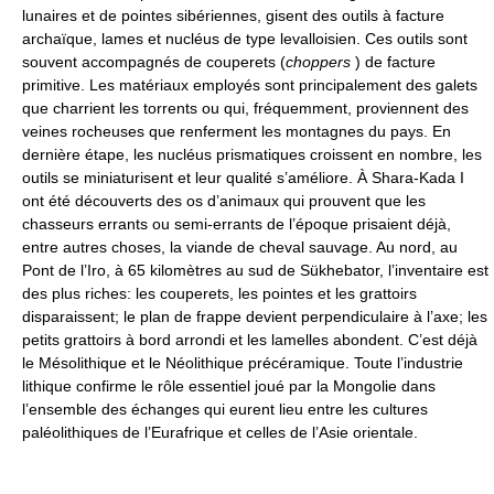
lunaires et de pointes sibériennes, gisent des outils à facture
archaïque, lames et nucléus de type levalloisien. Ces outils sont
souvent accompagnés de couperets (
choppers
) de facture
primitive. Les matériaux employés sont principalement des galets
que charrient les torrents ou qui, fréquemment, proviennent des
veines rocheuses que renferment les montagnes du pays. En
dernière étape, les nucléus prismatiques croissent en nombre, les
outils se miniaturisent et leur qualité s’améliore. À Shara-Kada I
ont été découverts des os d’animaux qui prouvent que les
chasseurs errants ou semi-errants de l’époque prisaient déjà,
entre autres choses, la viande de cheval sauvage. Au nord, au
Pont de l’Iro, à 65 kilomètres au sud de Sükhebator, l’inventaire est
des plus riches: les couperets, les pointes et les grattoirs
disparaissent; le plan de frappe devient perpendiculaire à l’axe; les
petits grattoirs à bord arrondi et les lamelles abondent. C’est déjà
le Mésolithique et le Néolithique précéramique. Toute l’industrie
lithique confirme le rôle essentiel joué par la Mongolie dans
l’ensemble des échanges qui eurent lieu entre les cultures
paléolithiques de l’Eurafrique et celles de l’Asie orientale.