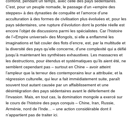
confond, pendant un temps, avec celle des pays sédentaires.
C’est, pour un peuple nomade, le passage d’un «empire des
steppes» à des dynasties de conquête et l’amorce d’une
acculturation à des formes de civilisation plus évoluées et, pour les
pays sédentaires, une rupture d’évolution dont la portée réelle est
encore l’objet de discussions parmi les spécialistes. Car l’histoire
de l’«Empire universel» des Mongols, si elle a enflammé les
imaginations et fait couler des flots d’encre, est, par la multitude et
la diversité des pays qu’elle concerne, d’une complexité qui a défié
jusqu’à maintenant les synthèses exhaustives. Les massacres et
les destructions, pour étendus et systématiques qu’ils aient été, ne
semblent cependant pas – surtout en Chine – avoir atteint
l’ampleur que la terreur des contemporains leur a attribuée; et la
régression culturelle, qui leur a fait immédiatement suite, paraît
souvent tout autant causée par un affaiblissement et une
désintégration des pays sédentaires avant le déferlement de
l’invasion. Mais, en tout cas, la domination mongole a exercé sur
le cours de l’histoire des pays conquis – Chine, Iran, Russie,
Arménie, nord de l’Inde... – une action considérable dont il
n’appartient pas de traiter ici.